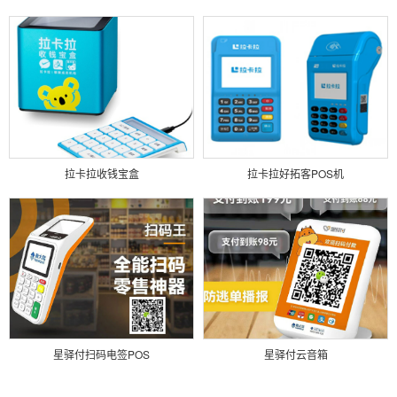
拉卡拉收钱宝盒
拉卡拉好拓客POS机
星驿付扫码电签POS
星驿付云音箱