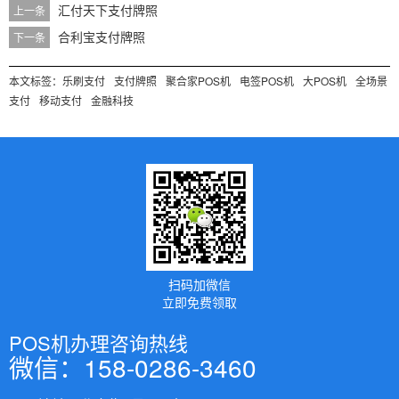
汇付天下支付牌照
上一条
合利宝支付牌照
下一条
本文标签：
乐刷支付
支付牌照
聚合家POS机
电签POS机
大POS机
全场景
支付
移动支付
金融科技
扫码加微信
立即免费领取
POS机办理咨询热线
微信：158-0286-3460