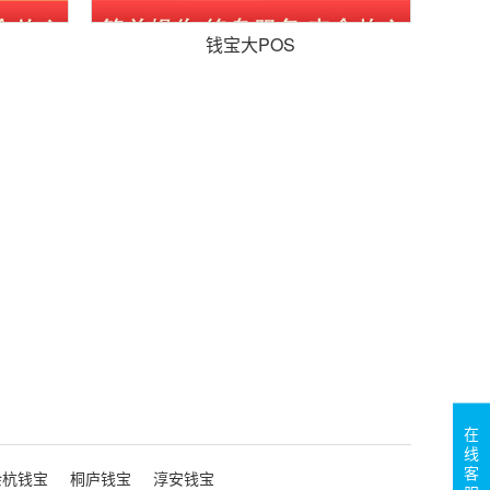
钱宝大POS
在
线
客
余杭钱宝
桐庐钱宝
淳安钱宝